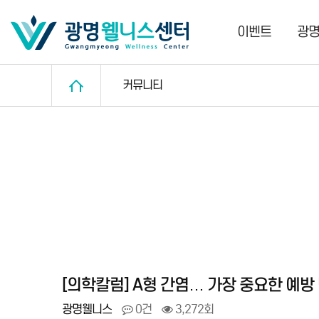
이벤트
광
커뮤니티
[의학칼럼] A형 간염… 가장 중요한 예방
광명웰니스
0건
3,272회