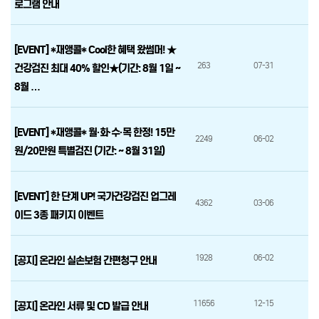
로그램 안내
[EVENT] *재앵콜* Cool한 혜택 왔썸머! ★
263
07-31
건강검진 최대 40% 할인★(기간: 8월 1일 ~
8월 …
[EVENT] *재앵콜* 월·화·수·목 한정! 15만
2249
06-02
원/20만원 특별검진 (기간: ~ 8월 31일)
[EVENT] 한 단계 UP! 국가건강검진 업그레
4362
03-06
이드 3종 패키지 이벤트
1928
06-02
[공지] 온라인 실손보험 간편청구 안내
11656
12-15
[공지] 온라인 서류 및 CD 발급 안내