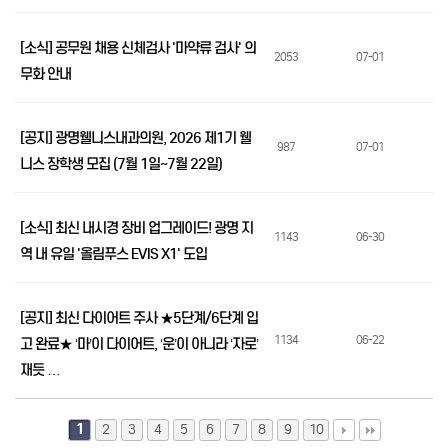
[소식] 공무원 채용 신체검사 '마약류 검사' 의
2053
07-01
무화 안내
[공지] 광명웰니스내과의원, 2026 제1기 웰
987
07-01
니스 장학생 모집 (7월 1일~7월 22일)
[소식] 최신 내시경 장비 업그레이드! 광명 지
1143
06-30
역 내 유일 '올림푸스 EVIS X1' 도입
[공지] 최신 다이어트 주사 ★5단계/6단계 입
1134
06-22
고 완료★ ‘마’이 다이어트, ‘운’이 아니라 ‘자로’
재듯 …
1
2
3
4
5
6
7
8
9
10