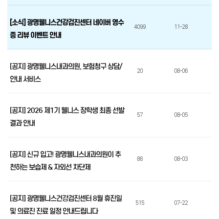
[소식] 광명웰니스건강검진센터 네이버 영수
4099
11-28
증 리뷰 이벤트 안내
[공지] 광명웰니스내과의원, 보험청구 상담/
20
08-06
안내 서비스
[공지] 2026 제1기 웰니스 장학생 최종 선발
57
08-05
결과 안내
[공지] 신규 입고! 광명웰니스내과의원이 추
86
08-03
천하는 보습제 & 자외선 차단제
[공지] 광명웰니스건강검진센터 8월 휴진일
515
07-22
및 의료진 진료 일정 안내드립니다