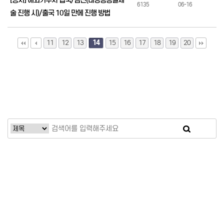
[공지] 해외거주자 입국/검진(대장용종절제
6135
06-16
술 진행 시)/출국 10일 만에 진행 방법
11
12
13
14
15
16
17
18
19
20