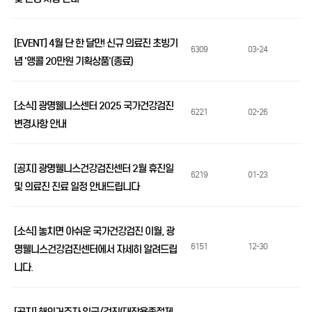
[EVENT] 4월 단 한 달만! 신규 의료진 초빙기
6309
03-24
념 '앵콜 20만원 기획상품'(종료)
[소식] 광명웰니스센터 2025 국가건강검진
6221
02-26
변경사항 안내
[공지] 광명웰니스건강검진센터 2월 휴진일
6219
01-23
및 의료진 진료 일정 안내드립니다
[소식] 놓치면 아쉬운 국가건강검진 이월, 광
6151
12-30
명웰니스건강검진센터에서 자세히 알려드립
니다.