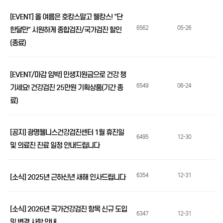
[EVENT] 올 여름은 호캉스말고 웰캉스! "단
6562
05-26
한달만" 시원하게 종합검진/국가검진 할인
(종료)
[EVENT/마감 임박] 민생지원금으로 건강 챙
6549
06-24
기세요! 건강검진 25만원 기획상품(기간 종
료)
[공지] 광명웰니스건강검진센터 1월 휴진일
6495
12-30
및 의료진 진료 일정 안내드립니다
6354
12-31
[소식] 2025년 근하신년 새해 인사드립니다
[소식] 2026년 국가건강검진 항목 신규 도입
6347
12-31
및 변경 사항 안내